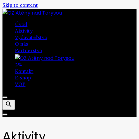
Skip to content
Úvod
Aktivity
Vydavateľstvo
O nás
Partnerstvá
2%
Kontakt
E-shop
VOP
Aktivity